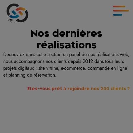
L'agence
Nos dernières
Les 2 "G"
Nos services Web
Nos réalisations
Contact
réalisations
Découvrez dans cette section un panel de nos réalisations web,
nous accompagnons nos clients depuis 2012 dans tous leurs
projets digitaux : site vitrine, e-commerce, commande en ligne
et planning de réservation.
Etes-vous prêt à rejoindre nos 200 clients ?